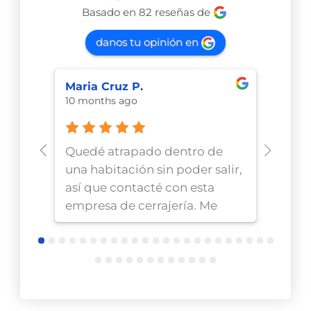
Basado en 82 reseñas de
danos tu opinión en
Maria Cruz P.
NICO
10 months ago
10 mo
Quedé atrapado dentro de
Ayer
una habitación sin poder salir,
encon
así que contacté con esta
poder
empresa de cerrajería. Me
Conta
atendieron al instante y el
cerra
técnico se presentó en muy
en ac
poco tiempo. Su trabajo fue
me in
ágil y profesional, resolviendo
resp
el problema enseguida. Una
Logra