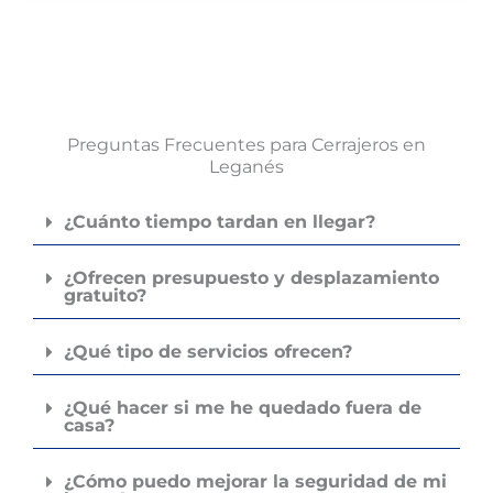
atención eficaz, confiable y
caus
que sin duda aconsejo.
lo hi
aten
prof
reco
Preguntas Frecuentes para Cerrajeros en
Leganés
¿Cuánto tiempo tardan en llegar?
¿Ofrecen presupuesto y desplazamiento
gratuito?
¿Qué tipo de servicios ofrecen?
¿Qué hacer si me he quedado fuera de
casa?
¿Cómo puedo mejorar la seguridad de mi