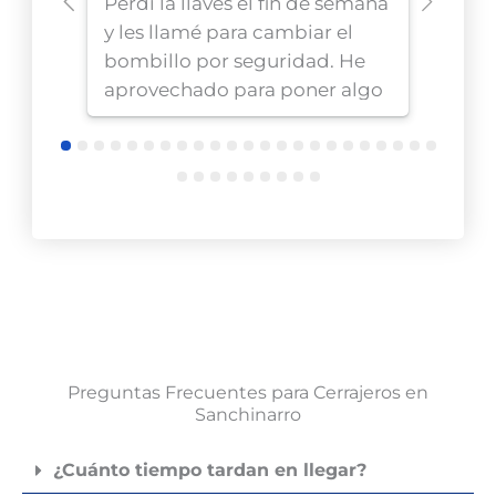
Perdí la llaves el fin de semana
Opté
y les llamé para cambiar el
antig
bombillo por seguridad. He
de m
aprovechado para poner algo
trans
más seguro, me
en c
recomendaron la marca Kaba
de ce
y me han instalado cilindro de
mome
alta seguridad. Buenos
impe
cerrajeros en Madrid, honestos
monta
y profesionales.
segu
satis
insta
desor
técni
Preguntas Frecuentes para Cerrajeros en
exper
Sanchinarro
puer
más t
¿Cuánto tiempo tardan en llegar?
exce