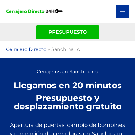
Ir
al
contenido
PRESUPUESTO
Cerrajero Directo
»
Sanchinarro
Cerrajeros en Sanchinarro
Llegamos en 20 minutos
Presupuesto y
desplazamiento gratuito
Apertura de puertas, cambio de bombines
y reparación de cerraduras en Sanchinarro.