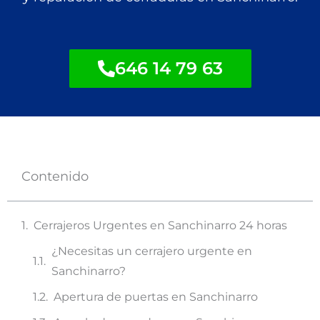
646 14 79 63
Contenido
Cerrajeros Urgentes en Sanchinarro 24 horas
¿Necesitas un cerrajero urgente en
Sanchinarro?
Apertura de puertas en Sanchinarro