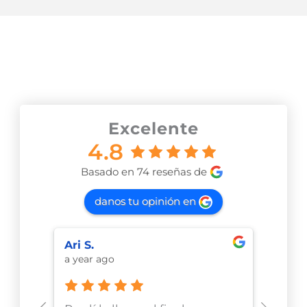
Los clientes opinan
Excelente
4.8
Basado en 74 reseñas de
danos tu opinión en
Ari S.
Javie
a year ago
9 mon