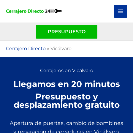
Ir
al
contenido
PRESUPUESTO
Cerrajero Directo
»
Vicálvaro
Cerrajeros en Vicálvaro
Llegamos en 20 minutos
Presupuesto y
desplazamiento gratuito
Apertura de puertas, cambio de bombines
y reparación de cerraduras en Vicálvaro
.