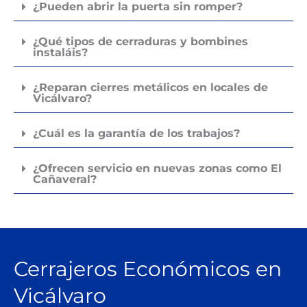
¿Pueden abrir la puerta sin romper?
¿Qué tipos de cerraduras y bombines
instaláis?
¿Reparan cierres metálicos en locales de
Vicálvaro?
¿Cuál es la garantía de los trabajos?
¿Ofrecen servicio en nuevas zonas como El
Cañaveral?
Cerrajeros Económicos en
Vicálvaro