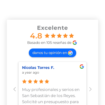
Los clientes opinan
Excelente
4.8
Basado en 105 reseñas de
danos tu opinión en
Nicolas Torres F.
Bona 
a year ago
a year
Muy profesionales y serios en
Tengo
San Sebastián de los Reyes.
moto
Solicité un presupuesto para
ellos