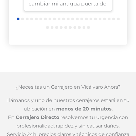
cambiar mi antigua puerta de
muy e
gorjas por una moderna. Me
cont
hicieron el cambio instalando
por l
un cilindro Keso de alta
Alcob
calidad a un precio muy
Les 
competitivo. ¡Todo perfecto!
¿Necesitas un Cerrajero en Vicálvaro Ahora?
Llámanos y uno de nuestros cerrajeros estará en tu
ubicación en
menos de 20 minutos
.
En
Cerrajero Directo
resolvemos tu urgencia con
profesionalidad, rapidez y sin causar daños.
Servicio 24h, precios claros y técnicos de confianza