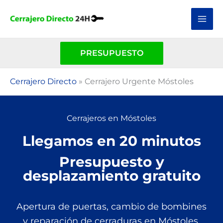
Ir
al
contenido
PRESUPUESTO
Cerrajero Directo
»
Cerrajero Urgente Móstoles
Cerrajeros en Móstoles
Llegamos en 20 minutos
Presupuesto y
desplazamiento gratuito
Apertura de puertas, cambio de bombines
y reparación de cerraduras en Móstoles.