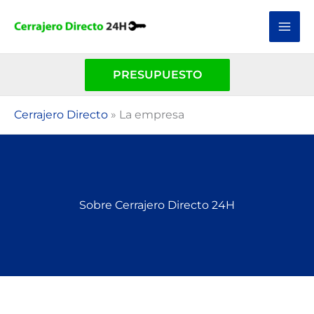
Ir
al
contenido
PRESUPUESTO
Cerrajero Directo
»
La empresa
Sobre Cerrajero Directo 24H