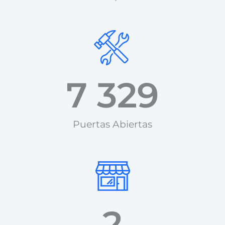
7 329
Puertas Abiertas​
2