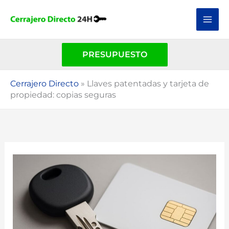
Ir
al
contenido
PRESUPUESTO
Cerrajero Directo
»
Llaves patentadas y tarjeta de
propiedad: copias seguras