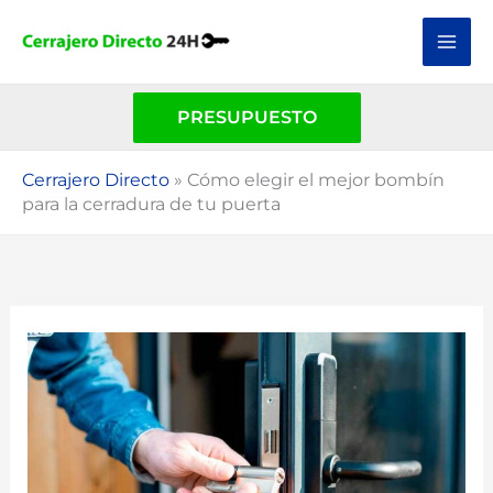
Ir
al
contenido
PRESUPUESTO
Cerrajero Directo
»
Cómo elegir el mejor bombín
para la cerradura de tu puerta